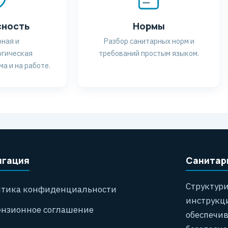
сность
Нормы
ная и
Разбор санитарных норм и
гическая
требований простым языком.
а и на работе.
игация
Санитар
Структур
тика конфиденциальности
инструкци
нзионное соглашение
обеспечи