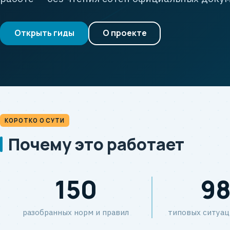
Открыть гиды
О проекте
КОРОТКО О СУТИ
Почему это работает
150
9
разобранных норм и правил
типовых ситуац