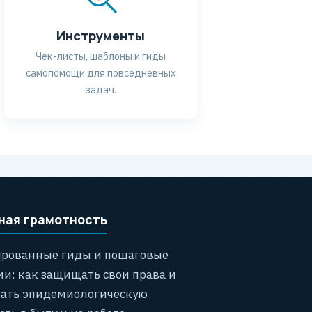
Инструменты
Чек-листы, шаблоны и гиды
самопомощи для повседневных
задач.
ная грамотность
ированные гиды и пошаговые
и: как защищать свои права и
вать эпидемиологическую