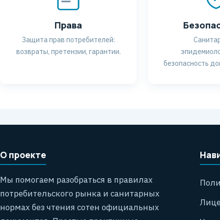
Права
Безопа
Защита прав потребителей:
Санитар
возвраты, претензии, гарантии.
эпидемиоло
безопасность дом
О проекте
Нав
Мы помогаем разобраться в правилах
Поли
потребительского рынка и санитарных
Лице
нормах без чтения сотен официальных