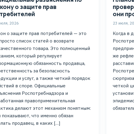
кону о защите прав
провер
требителей
они пр
июля, 2026
23 июля, 2
он о защите прав потребителей — это
Когда в 
просто список статей о возврате
Роспотре
ачественного товара. Это полноценный
предприн
анизм, который регулирует
же рефле
формационную обязанность продавца,
расставим
етственность за безопасность
Роспотре
дукции и услуг, а также четкий порядок
сюрприза
ствий в споре. Официальные
четкой ц
ъяснения Роспотребнадзора и
установи
работанная правоприменительная
эпидемио
ктика делают этот механизм понятным:
обязател
 показывают, что именно обязан
лать продавец, в каких […]